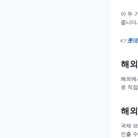
이 두 
줍니다.
👉
롯데
해외
해외에서
로 직접
해외
국제 브
인출 