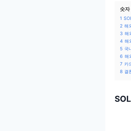
숫자
1
SO
2
해
3
해
4
해
5
국
6
해
7
카
8
결
SO