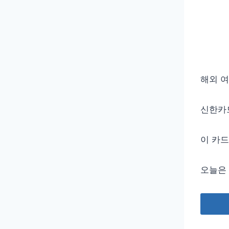
해외 여
신한카
이 카
오늘은