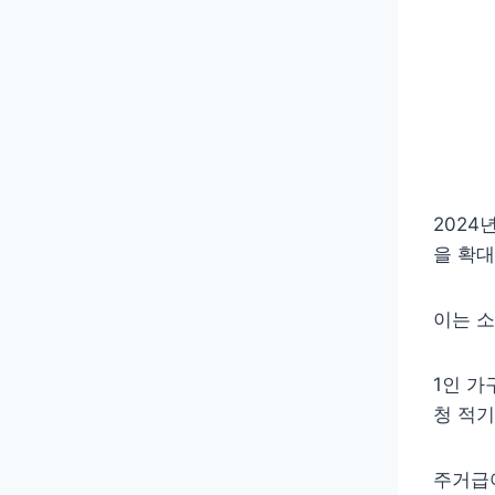
2024
을 확
이는 소
1인 가
청 적기
주거급