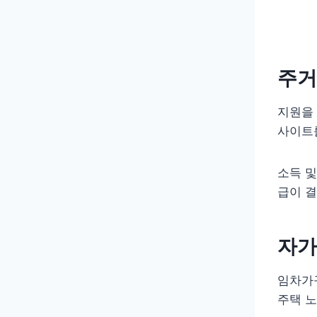
주거
지원을
사이트를
소득 및
급이 
자가
임차가
주택 노