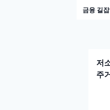
Skip
금융 길
to
content
저소
주거