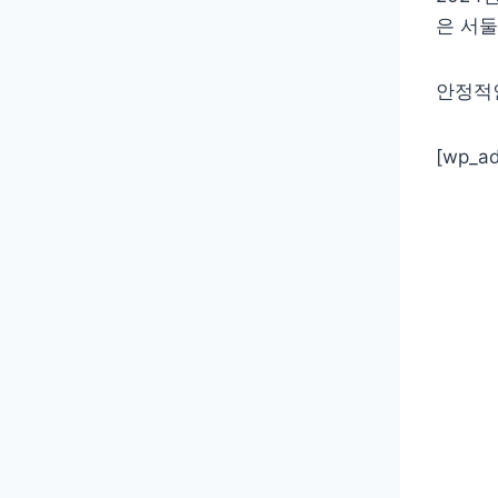
은 서
안정적인
[wp_a