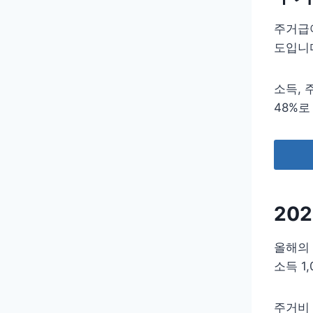
주거급
도입니
소득, 
48%로
20
올해의 
소득 1
주거비 