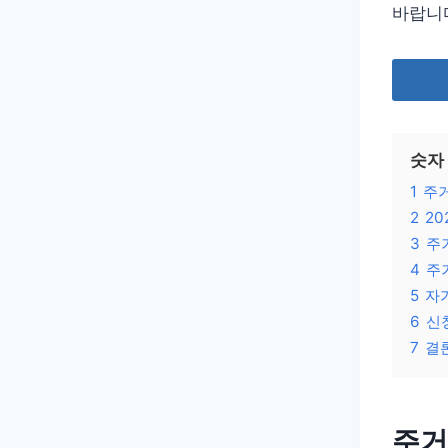
바랍니
숫자
1
주
2
2
3
주
4
주
5
자
6
신
7
결
주거