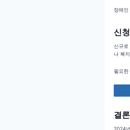
장애인 
신청
신규로
나 복지
필요한 
결론
202