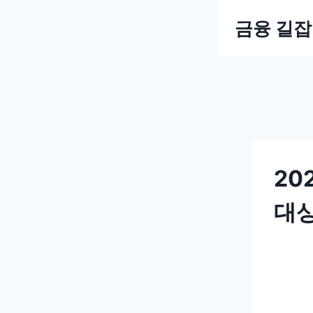
Skip
금융 길
to
content
20
대상