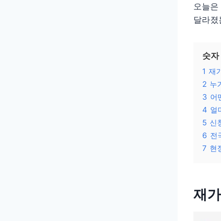
오늘은 
달라졌
숫자
1
재
2
누
3
어
4
얼
5
신
6
전
7
현
재가