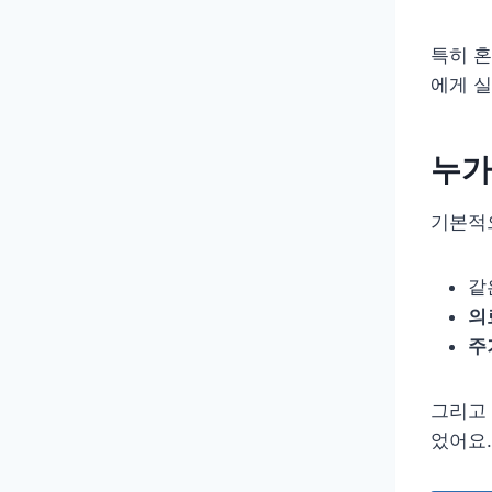
특히 혼
에게 실
누가
기본적
같
의
주
그리고
었어요.