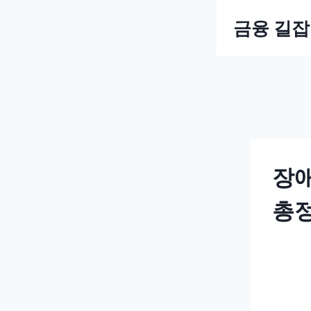
Skip
금융 길
to
content
장애
총