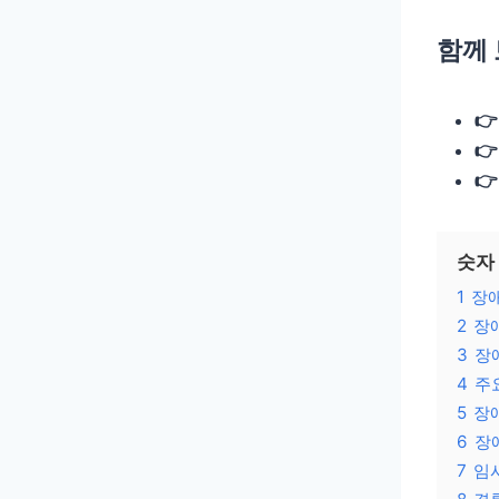
함께 



숫자
1
장
2
장
3
장
4
주
5
장
6
장
7
임