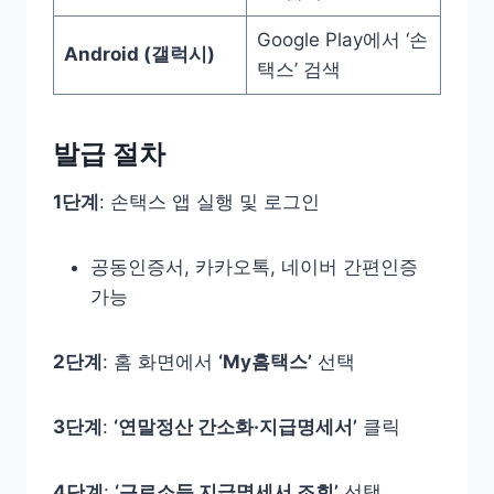
Google Play에서 ‘손
Android (갤럭시)
택스’ 검색
발급 절차
1단계
: 손택스 앱 실행 및 로그인
공동인증서, 카카오톡, 네이버 간편인증
가능
2단계
: 홈 화면에서
‘My홈택스’
선택
3단계
:
‘연말정산 간소화·지급명세서’
클릭
4단계
:
‘근로소득 지급명세서 조회’
선택