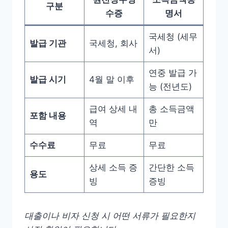
구분
수증
명서
국세청 (세무
발급 기관
국세청, 회사
서)
연중 발급 가
발급 시기
4월 말 이후
능 (전년도)
급여 상세 내
총 소득금액
포함 내용
역
만
수수료
무료
무료
상세 소득 증
간단한 소득
용도
빙
증빙
대출이나 비자 신청 시 어떤 서류가 필요한지